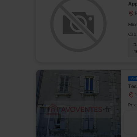
App
R
Mise
Cabi
D
m
Ven
Tes
1
Prix