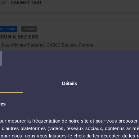
net :
CABINET TEST
te amiable
Maison
SON A BEZIERS
T
 Rue Michael Faraday, 34500 Béziers, France
300 000,00 €
 :
5
4
pièces
chambres
Détails
net :
CABINET TEST
ies
te amiable
Appartement
ur mesurer la fréquentation de notre site et pour vous proposer 
PARTEMENT A NICE
vec d’autres plateformes (vidéos, réseaux sociaux, contenus ani
 Av. Cyrnos, 06100 Nice, France
l pour nous, nous vous laissons le choix de les accepter, de les 