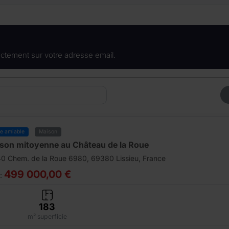
ctement sur votre adresse email.
te amiable
Maison
son mitoyenne au Château de la Roue
40 Chem. de la Roue 6980, 69380 Lissieu, France
499 000,00 €
 :
183
m² superficie