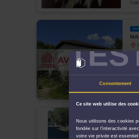
Cabi
Ven
MAI
TES
3
Prix
Consentement
Cabi
Ce site web utilise des cook
Ven
Nous utilisons des cookies po
AP
fondée sur l’interactivité a
1
votre vie privée est essentie