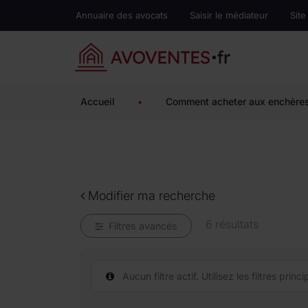
Annuaire des avocats
Saisir le médiateur
Site
Accueil
•
Comment acheter aux enchère
Modifier ma recherche
6 résultats
Filtres avancés
Aucun filtre actif. Utilisez les filtres pri