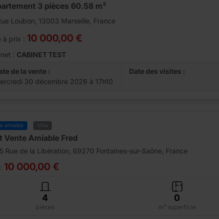
artement 3 pièces 60.58 m²
ue Loubon, 13003 Marseille, France
10 000,00 €
 à prix :
net :
CABINET TEST
ate de la vente :
Date des visites :
ercredi 30 décembre 2026 à 17h10
te amiable
Villa
t Vente Amiable Fred
5 Rue de la Libération, 69270 Fontaines-sur-Saône, France
10 000,00 €
 :
4
0
pièces
m² superficie