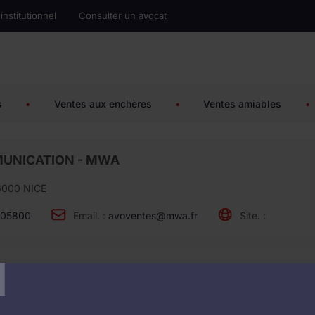
 institutionnel
Consulter un avocat
s
•
Ventes aux enchères
•
Ventes amiables
•
UNICATION - MWA
6000 NICE
05800
Email. :
avoventes@mwa.fr
Site. :
T