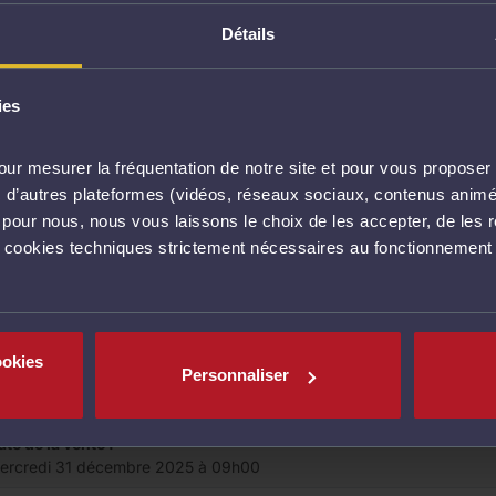
Détails
ucune vente ne correspond à votre recherche
ies
ur mesurer la fréquentation de notre site et pour vous proposer 
vec d’autres plateformes (vidéos, réseaux sociaux, contenus ani
l pour nous, nous vous laissons le choix de les accepter, de les 
s cookies techniques strictement nécessaires au fonctionnement 
te aux enchères
Appartement
artement de trois pièces (53m2) avec cave Antibes
0 Rle des Bergers, 77230 Longperrier, France
ookies
 à prix initiale : 70 000,00 €
Personnaliser
Non indiqué
ugé :
ate de la vente :
ercredi 31 décembre 2025 à 09h00