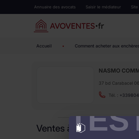
Annuaire des avocats
Saisir le médiateur
Site
Accueil
•
Comment acheter aux enchère
NASMO COMM
37 bd Carabacel 0
Tél. :
+339804
TES
Ventes à venir