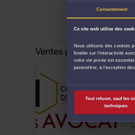
Consentement
A
Ce site web utilise des cook
Nous utilisons des cookies po
Ventes passées
fondée sur l’interactivité a
votre vie privée est essentie
paramétrer, à l’exception de
Ven
App
2
Tout refuser, sauf les c
Mise
techniques
Adj
D
m