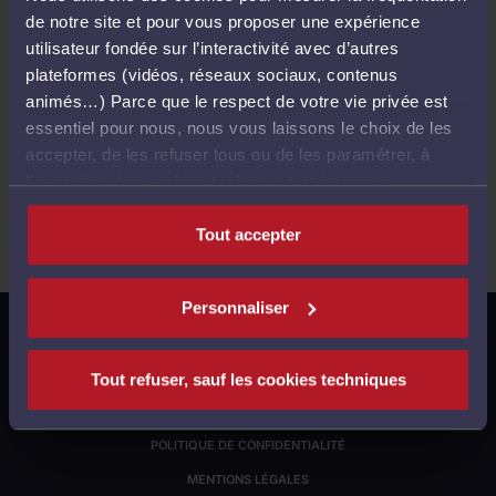
de notre site et pour vous proposer une expérience
utilisateur fondée sur l’interactivité avec d’autres
Ventes passées
plateformes (vidéos, réseaux sociaux, contenus
animés…) Parce que le respect de votre vie privée est
essentiel pour nous, nous vous laissons le choix de les
accepter, de les refuser tous ou de les paramétrer, à
Aucune vente ne correspond à votre recherche..
l’exception des cookies techniques strictement
nécessaires au fonctionnement du site.
Tout accepter
Personnaliser
S'INSCRIRE À NOTRE LETTRE D'INFORMATION
GESTION DES COOKIES
Tout refuser, sauf les cookies techniques
JUSTICE.FR
POLITIQUE DE CONFIDENTIALITÉ
MENTIONS LÉGALES