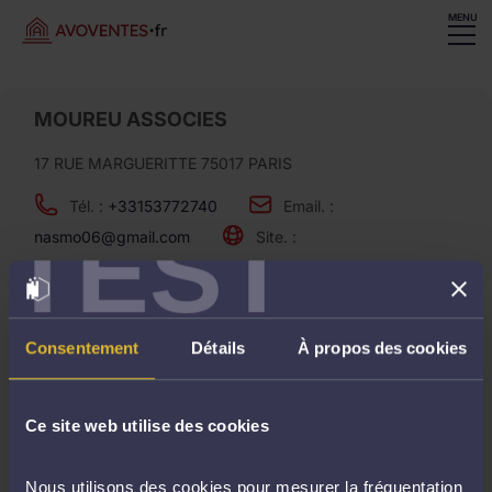
MENU
MOUREU ASSOCIES
17 RUE MARGUERITTE 75017 PARIS
Tél. :
+33153772740
Email. :
TEST
nasmo06@gmail.com
Site. :
Ventes à venir
Consentement
Détails
À propos des cookies
Ce site web utilise des cookies
Aucune vente ne correspond à votre recherche..
Nous utilisons des cookies pour mesurer la fréquentation