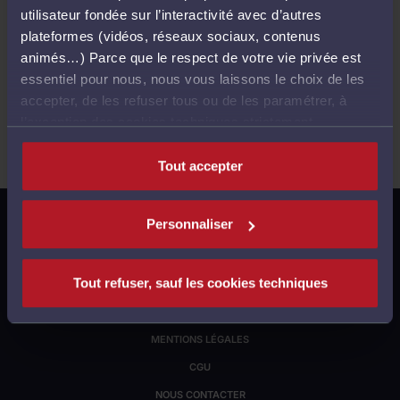
utilisateur fondée sur l’interactivité avec d’autres
plateformes (vidéos, réseaux sociaux, contenus
Ventes passées
animés…) Parce que le respect de votre vie privée est
essentiel pour nous, nous vous laissons le choix de les
accepter, de les refuser tous ou de les paramétrer, à
l’exception des cookies techniques strictement
Aucune vente ne correspond à votre recherche..
nécessaires au fonctionnement du site.
Tout accepter
S'INSCRIRE À NOTRE LETTRE D'INFORMATION
Personnaliser
GESTION DES COOKIES
Tout refuser, sauf les cookies techniques
JUSTICE.FR
POLITIQUE DE CONFIDENTIALITÉ
MENTIONS LÉGALES
CGU
NOUS CONTACTER