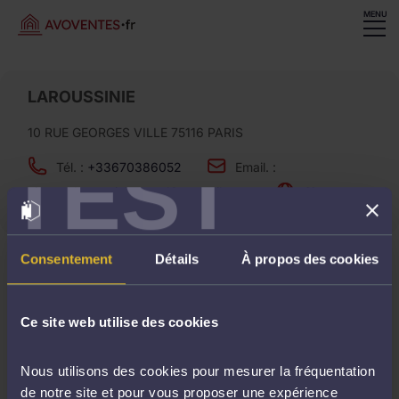
MENU
LAROUSSINIE
10 RUE GEORGES VILLE 75116 PARIS
TEST
Tél. :
+33670386052
Email. :
vincent.laroussinie+test10@gmail.com
Site. :
Consentement
Détails
À propos des cookies
Ventes à venir
Ce site web utilise des cookies
Aucune vente ne correspond à votre recherche..
Nous utilisons des cookies pour mesurer la fréquentation
de notre site et pour vous proposer une expérience