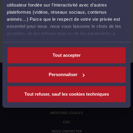
utilisateur fondée sur l’interactivité avec d’autres
plateformes (vidéos, réseaux sociaux, contenus
Ventes passées
animés…) Parce que le respect de votre vie privée est
essentiel pour nous, nous vous laissons le choix de les
accepter, de les refuser tous ou de les paramétrer, à
l’exception des cookies techniques strictement
Aucune vente ne correspond à votre recherche..
nécessaires au fonctionnement du site.
Tout accepter
S'INSCRIRE À NOTRE LETTRE D'INFORMATION
Personnaliser
GESTION DES COOKIES
Tout refuser, sauf les cookies techniques
JUSTICE.FR
POLITIQUE DE CONFIDENTIALITÉ
MENTIONS LÉGALES
CGU
NOUS CONTACTER