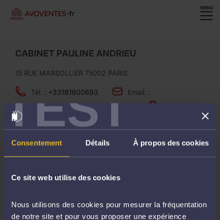
MENU
CABINET PAULINE ANDRIEU
15 RUE MARSOLLIER 75002 PARIS
TEST
Tél. :
+33181800693
Email. :
vincent.laroussinie+test1@gmail.com
Site. :
Consentement
Détails
À propos des cookies
Ventes à venir
Ce site web utilise des cookies
Aucune vente ne correspond à votre recherche..
Nous utilisons des cookies pour mesurer la fréquentation
de notre site et pour vous proposer une expérience