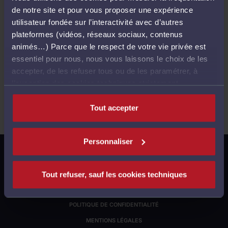
de notre site et pour vous proposer une expérience
utilisateur fondée sur l’interactivité avec d’autres
Ventes passées
plateformes (vidéos, réseaux sociaux, contenus
animés…) Parce que le respect de votre vie privée est
essentiel pour nous, nous vous laissons le choix de les
accepter, de les refuser tous ou de les paramétrer, à
Aucune vente ne correspond à votre recherche..
l’exception des cookies techniques strictement
nécessaires au fonctionnement du site.
Tout accepter
Personnaliser
S'INSCRIRE À NOTRE LETTRE D'INFORMATION
GESTION DES COOKIES
Tout refuser, sauf les cookies techniques
JUSTICE.FR
POLITIQUE DE CONFIDENTIALITÉ
MENTIONS LÉGALES