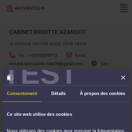
MENU
CABINET BRIGITTE AZANCOT
19 AVENUE VICTOR HUGO 75116 PARIS
Tél. :
+33145019712
Email. :
TEST
vincent.laroussinie+test16@gmail.com
Site. :
Ventes à venir
Consentement
Détails
À propos des cookies
Ce site web utilise des cookies
Aucune vente ne correspond à votre recherche..
Nous utilisons des cookies pour mesurer la fréquentation